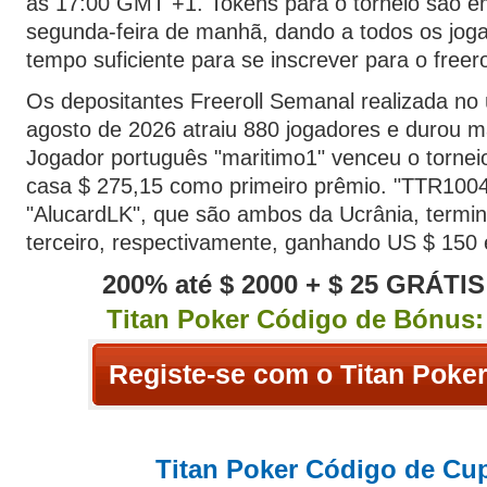
às 17:00 GMT +1.
Tokens para o torneio são e
segunda-feira de manhã, dando a todos os joga
tempo suficiente para se inscrever para o freero
Os depositantes Freeroll Semanal realizada no 
agosto de 2026 atraiu 880 jogadores e durou ma
Jogador português "maritimo1" venceu o tornei
casa $ 275,15 como primeiro prêmio.
"TTR1004
"AlucardLK", que são ambos da Ucrânia, term
terceiro, respectivamente, ganhando US $ 150 
200% até $ 2000 + $ 25 GRÁT
Titan Poker Código de Bónus
Registe-se com o Titan Poker
Titan Poker Código de C