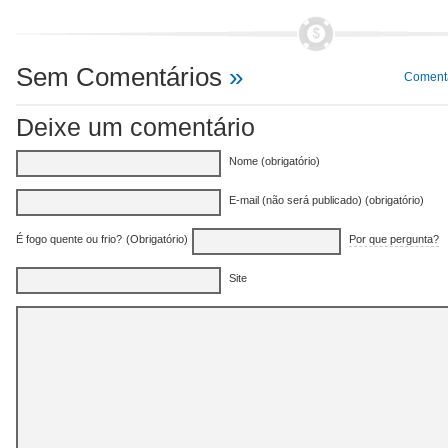
Sem Comentários
»
Coment
Deixe um comentário
Nome (obrigatório)
E-mail (não será publicado) (obrigatório)
É fogo quente ou frio?
(Obrigatório)
Por que pergunta?
Site